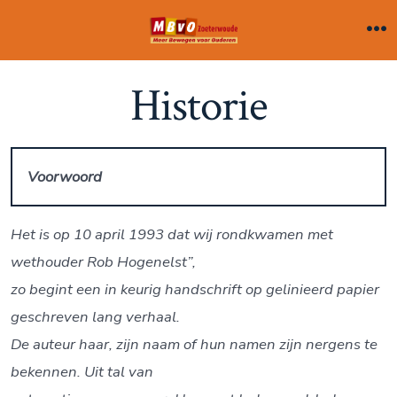
I
n
M
e
h
n
Historie
o
u
u
d
Voorwoord
o
v
e
Het is op 10 april 1993 dat wij rondkwamen met
r
wethouder Rob Hogenelst”,
s
zo
begint een in keurig handschrift op gelinieerd papier
l
geschreven lang verhaal.
a
De auteur haar, zijn naam of hun namen zijn nergens te
a
bekennen. Uit tal van