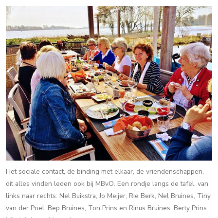
Het sociale contact, de binding met elkaar, de vriendenschappen,
dit alles vinden leden ook bij MBvO. Een rondje langs de tafel, van
links naar rechts: Nel Buikstra, Jo Meijer, Rie Berk, Nel Bruines, Tiny
van der Poel, Bep Bruines, Ton Prins en Rinus Bruines. Berty Prins