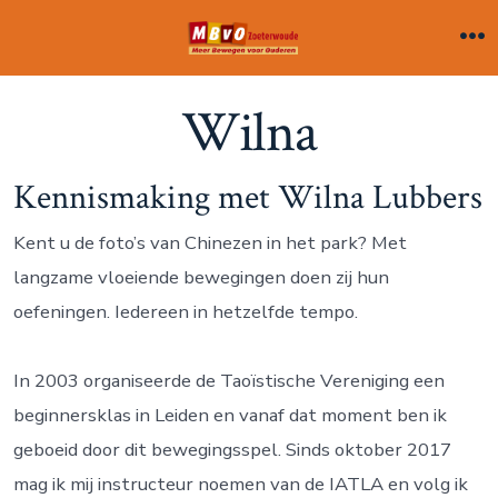
I
n
M
e
h
n
Wilna
o
u
u
d
Kennismaking met Wilna Lubbers
o
Kent u de foto’s van Chinezen in het park? Met
v
langzame vloeiende bewegingen doen zij hun
e
oefeningen. Iedereen in hetzelfde tempo.
r
s
In 2003 organiseerde de Taoïstische Vereniging een
l
beginnersklas in Leiden en vanaf dat moment ben ik
a
geboeid door dit bewegingsspel. Sinds oktober 2017
a
mag ik mij instructeur noemen van de IATLA en volg ik