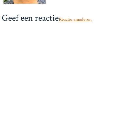
n
c
h
t
Geef een reactie
Reactie annuleren